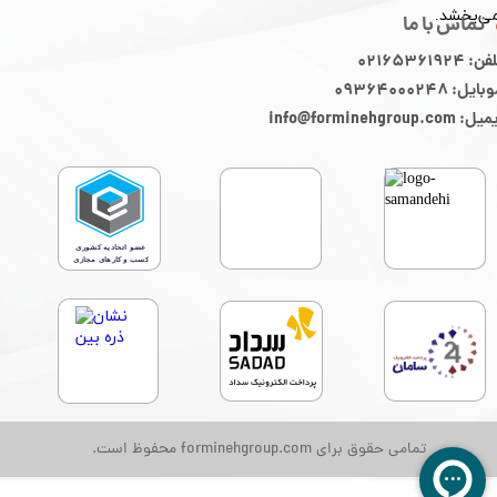
ی‌بخشد.
تماس با ما
ن: 02165361924
ایل: 09364000248
: info@forminehgroup.com
تمامی حقوق برای forminehgroup.com محفوظ است.