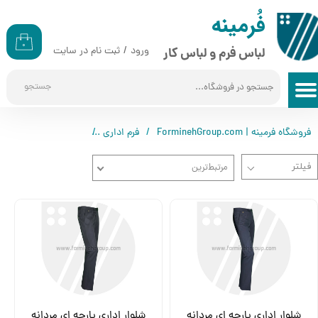
​​فُرمینه
حساب کاربری من
۰
ورود
/
ثبت نام در سایت
لباس فرم و لباس کار
تغییر گذر واژه
جستجو
سفارشات
خروج از حساب کاربری
فروشگاه فرمینه | ForminehGroup.com
فرم اداری
فرم اداری آقایان
شل
مرتبط‌ترین
شلوار اداری پارچه ای مردانه
شلوار اداری پارچه ای مردانه