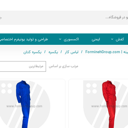
ج
کفش
ایمنی
اکسسوری
طراحی و تولید یونیفرم اختصاص
ForminehG
لباس کار
یکسره
یکسره کتان
کفش اداری
کلاه کپ (نقابدار)
کفش ایمنی
مرتب سازی بر اساس
مرتبط‌ترین