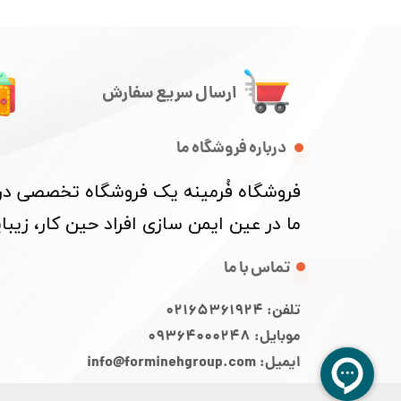
ارسال سریع سفارش
درباره فروشگاه ما
​فروشگاه فُرمینه یک فروشگاه تخصصی در ز
ما در عین ایمن سازی افراد حین کار، زی
تماس با ما
تلفن: 02165361924
موبایل: 09364000248
ایمیل: info@forminehgroup.com