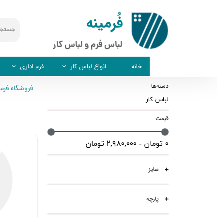
​​فُرمینه
لباس فرم و لباس کار
خانه
انواع لباس کار
فرم اداری
دسته‌ها
فروشگاه فرمینه | roup.com
دو تکه (کاپشن و شلوار)
فرم اداری آقایان
لباس کار
دوبنده
قیمت
یکسره
۰ تومان - ۲,۹۸۰,۰۰۰ تومان
تیشرت جودون
سایز
شلوار کار تک
روپوش
پارچه
لباس کار زمستانی