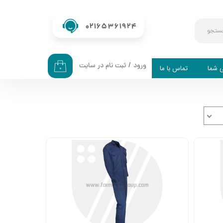
02165361924
ستجو
ورود
/
ثبت نام در سایت
ی شما
تماس با ما
۰
حساب کاربری من
تغییر گذر واژه
سفارشات
خروج از حساب کاربری