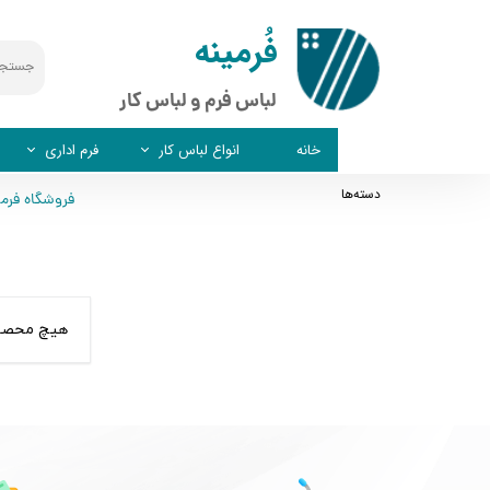
​​فُرمینه
لباس فرم و لباس کار
خانه
انواع لباس کار
فرم اداری
دسته‌ها
فروشگاه فرمینه | roup.com
دو تکه (کاپشن و شلوار)
فرم اداری آقایان
دوبنده
یکسره
هیچ محصول
تیشرت جودون
شلوار کار تک
روپوش
لباس کار زمستانی