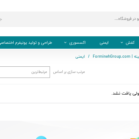
ج
کفش
ایمنی
اکسسوری
طراحی و تولید یونیفرم اختصاص
ForminehG
ایمنی
کفش اداری
کلاه کپ (نقابدار)
کفش ایمنی
مرتب سازی بر اساس
مرتبط‌ترین
ی یافت نشد.