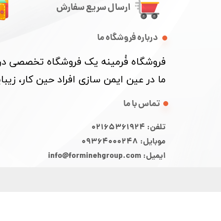
ارسال سریع سفارش
درباره فروشگاه ما
​فروشگاه فُرمینه یک فروشگاه تخصصی در ز
ما در عین ایمن سازی افراد حین کار، زی
تماس با ما
تلفن: 02165361924
موبایل: 09364000248
ایمیل: info@forminehgroup.com