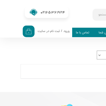
02165361924
ستجو
ورود
/
ثبت نام در سایت
ی شما
تماس با ما
۰
حساب کاربری من
تغییر گذر واژه
سفارشات
خروج از حساب کاربری