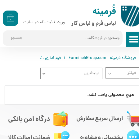
​​فُرمینه
حساب کاربری من
۰
ورود
/
ثبت نام در سایت
لباس فرم و لباس کار
تغییر گذر واژه
جستجو
سفارشات
خروج از حساب کاربری
فروشگاه فرمینه | ForminehGroup.com
فرم اداری
فرم اداری بانوان
مق
مرتبط‌ترین
هیچ محصولی یافت نشد.
درگاه امن بانکی
ارسال سریع سفارش
پشتیبانی و مشاوره
ضمانت اصالت کالا