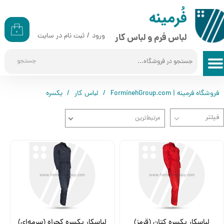
​​فُرمینه
حساب کاربری من
۰
ورود
/
ثبت نام در سایت
لباس فرم و لباس کار
تغییر گذر واژه
جستجو
سفارشات
خروج از حساب کاربری
فروشگاه فرمینه | ForminehGroup.com
لباس کار
یکسره
مرتبط‌ترین
لباسکار یکسره کتان (قرمز)
لباسکار یکسره کجراه (سرمه‌ای)