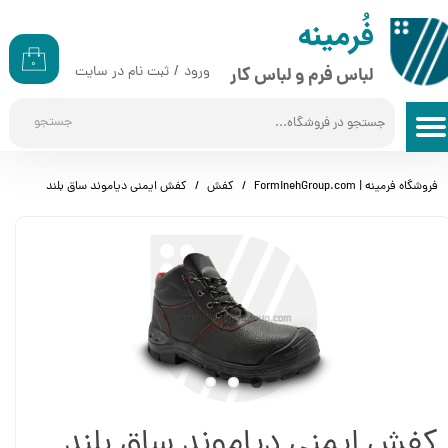
​​فُرمینه
حساب کاربری من
۰
ورود
/
ثبت نام در سایت
لباس فرم و لباس کار
تغییر گذر واژه
جستجو
سفارشات
خروج از حساب کاربری
فروشگاه فرمینه | ForminehGroup.com
کفش
کفش ایمنی دیاموند ساق بلند
کفش ایمنی دیاموند ساق بلند