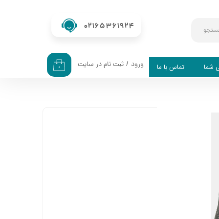
02165361924
ستجو
ورود
/
ثبت نام در سایت
ی شما
تماس با ما
۰
حساب کاربری من
تغییر گذر واژه
سفارشات
خروج از حساب کاربری