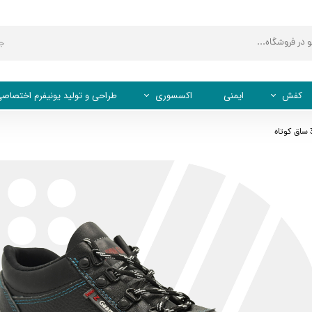
ج
کفش
ایمنی
اکسسوری
طراحی و تولید یونیفرم اختصاص
کفش اداری
کلاه کپ (نقابدار)
کفش ایمنی