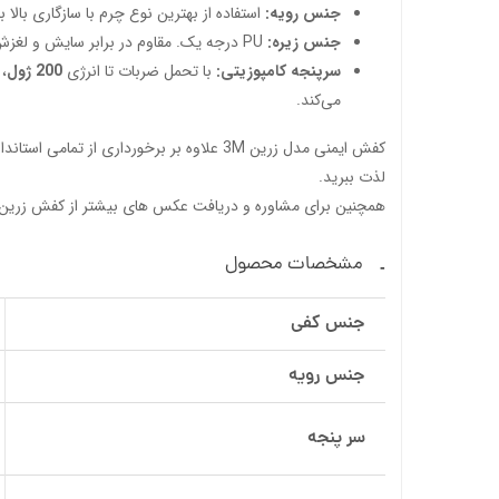
جنس رویه:
استفاده از بهترین نوع چرم با سازگاری بالا 
جنس زیره:
PU درجه یک. مقاوم در برابر سایش و لغزش.
سرپنجه کامپوزیتی:
با تحمل ضربات تا انرژی
200 ژول
، 
می‌کند.
کفش ایمنی مدل زرین 3M علاوه بر برخورداری از تمامی استانداردهای کفش های ایمنی، دارای قیمتی بسیار مناسب می‌باشد و شما می‌توانید به راحتی از طریق
لذت ببرید.
همچنین برای مشاوره و دریافت عکس های بیشتر از کفش زرین 3M، می‌توانید با شماره ها
مشخصات محصول
جنس کفی
جنس رویه
سر پنجه