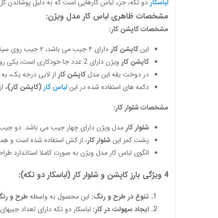
لباسکار
دو تکه، جزء لباس کارهایی است که به دلیل پوشاندن کل ب
مشخصات ظاهری لباس کار مدل ویژن:
مشخصات کاپشن کار:
این
کاپشن کار
دارای ۴ جیب می باشد، ۲ جیب روی سینه که دارای درب دکمه دار می باشد و ۲ جیب هم به صورت عمودی در پایین و دو طرف لباس کار قرار گرفته است.
کاپشن کار
ویژن دارای 2 عدد جا خودکاری است، یکی روی سینه و کنار جیب و دیگری روی بازوی سمت چپ کاپشن کار قرار دارد.
در دوخت یقه این مدل
کاپشن کار
از لایی درجه یک، به
دکمه های استفاده شده در این
لباس کار
(کاپشن کار)،
از
مشخصات شلوار کار:
شلوار کار
مدل ویژن دارای چهار جیب می باشد. دو جیب د
پشت کمر این
شلوار کار
، از کش استفاده شده است و همچن
الگوی لباس کار مدل ویژن به صورت کاملا استاندارد طراح
4 ویژگی بارز کاپشن و شلوار کار (لباسکار دو تکه):
تنوع در طرح و رنگ:
این محصول به واسطه
طرح و رنگ
ایجاد سهولت در کار:
لباسکار دو تکه دارای تعداد جیبهای