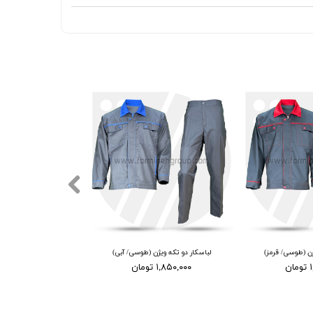
ژن (طوسی/ قرمز)
لباسکار دو تکه ویژن (طوسی/ آبی)
ن
۱,۸۵۰,۰۰۰ تومان