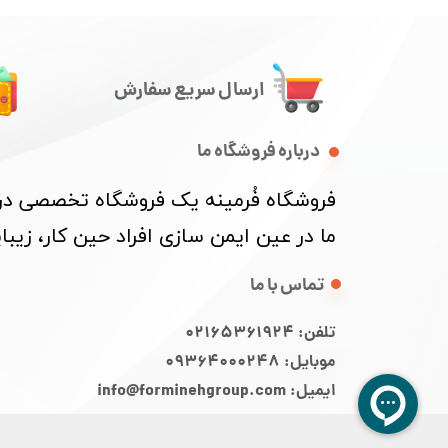
ارسال سریع سفارش
درباره فروشگاه ما
​فروشگاه فُرمینه یک فروشگاه تخصصی در ز
ما در عین ایمن سازی افراد حین کار، زی
تماس با ما
تلفن: 02165361924
موبایل: 09364000248
ایمیل: info@forminehgroup.com