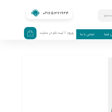
02165361924
ستجو
ورود
/
ثبت نام در سایت
ی شما
تماس با ما
۰
حساب کاربری من
تغییر گذر واژه
سفارشات
خروج از حساب کاربری