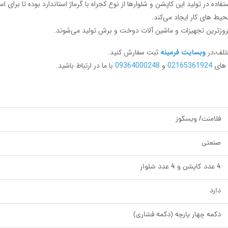
تفاده در تولید این کاپشن و شلوارها از نوع کجراه با گرماژ استاندارد بوده تا بر
حیط های کار ایجاد می‌کند.
بروزترین تجهیزات و ماشین آلات دوخت و برش تولید می‌شوند.
ختلف،در
وبسایت فرمینه
ثبت سفارش کنید.
ن های
02165361924
و
09364000248
با ما در ارتباط باشید.
فلامنت/ ویسکوز
صنعتی
4 عدد کاپشن و 4 عدد شلوار
دارد
دکمه چهار پارچه (دکمه فشاری)