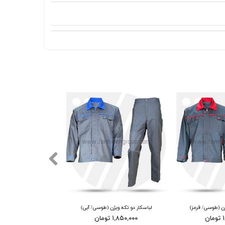
ژن (طوسی/ قرمز)
لباسکار دو تکه ویژن (طوسی/ آبی)
ن
۱,۸۵۰,۰۰۰ تومان