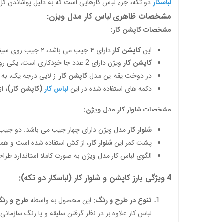
لباسکار
دو تکه، جزء لباس کارهایی است که به دلیل پوشاندن کل ب
مشخصات ظاهری لباس کار مدل ویژن:
مشخصات کاپشن کار:
این
کاپشن کار
دارای ۴ جیب می باشد، ۲ جیب روی سینه که دارای درب دکمه دار می باشد و ۲ جیب هم به صورت عمودی در پایین و دو طرف لباس کار قرار گرفته است.
کاپشن کار
ویژن دارای 2 عدد جا خودکاری است، یکی روی سینه و کنار جیب و دیگری روی بازوی سمت چپ کاپشن کار قرار دارد.
در دوخت یقه این مدل
کاپشن کار
از لایی درجه یک، به
دکمه های استفاده شده در این
لباس کار
(کاپشن کار)،
از
مشخصات شلوار کار مدل ویژن:
شلوار کار
مدل ویژن دارای چهار جیب می باشد. دو جیب د
پشت کمر این
شلوار کار
، از کش استفاده شده است و همچن
الگوی لباس کار مدل ویژن به صورت کاملا استاندارد طراح
4 ویژگی بارز کاپشن و شلوار کار (لباسکار دو تکه):
تنوع در طرح و رنگ:
این محصول به واسطه
طرح و رنگ
لباس کار علاوه بر در نظر گرفتن سلیقه و یا رنگ سازمان