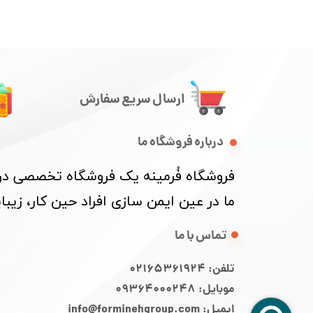
ارسال سریع سفارش
درباره فروشگاه ما
​فروشگاه فُرمینه یک فروشگاه تخصصی در ز
ما در عین ایمن سازی افراد حین کار، زی
تماس با ما
تلفن: 02165361924
موبایل: 09364000248
ایمیل: info@forminehgroup.com