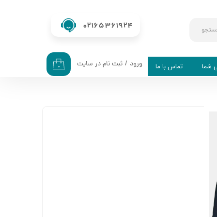
02165361924
ستجو
ورود
/
ثبت نام در سایت
ی شما
تماس با ما
۰
حساب کاربری من
تغییر گذر واژه
سفارشات
خروج از حساب کاربری