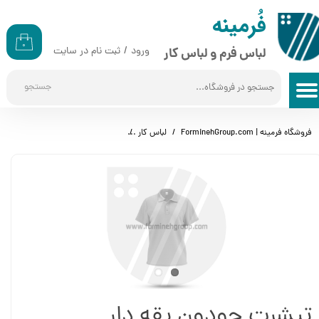
​​فُرمینه
حساب کاربری من
۰
ورود
/
ثبت نام در سایت
لباس فرم و لباس کار
تغییر گذر واژه
جستجو
سفارشات
خروج از حساب کاربری
فروشگاه فرمینه | ForminehGroup.com
لباس کار
تیشرت جودون یقه دار (پولوشرت) س
تیشرت جودون یقه دار