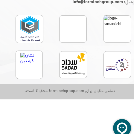
: info@forminehgroup.com
تمامی حقوق برای forminehgroup.com محفوظ است.