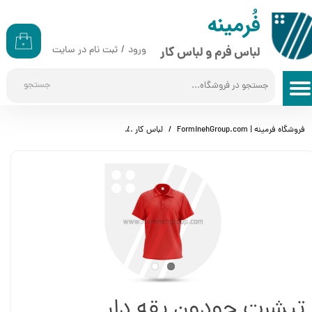
​​فُرمینه
حساب کاربری من
۰
ورود
/
ثبت نام در سایت
لباس فرم و لباس کار
تغییر گذر واژه
جستجو
سفارشات
خروج از حساب کاربری
فروشگاه فرمینه | ForminehGroup.com
لباس کار
تیشرت جودون یقه دار (پولوشرت) قر
تیشرت جودون یقه دار