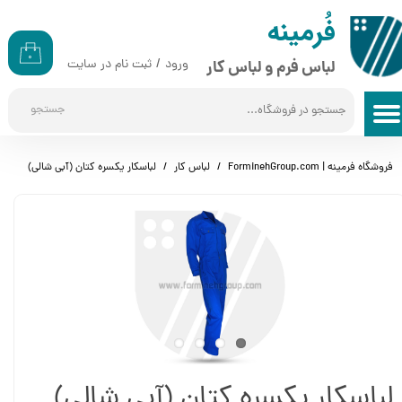
​​فُرمینه
حساب کاربری من
۰
ورود
/
ثبت نام در سایت
لباس فرم و لباس کار
تغییر گذر واژه
جستجو
سفارشات
خروج از حساب کاربری
فروشگاه فرمینه | ForminehGroup.com
لباس کار
لباسکار یکسره کتان (آبی شالی)
لباسکار یکسره کتان (آبی شالی)