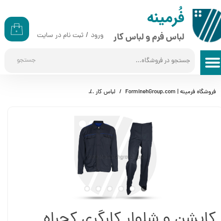
​​فُرمینه
حساب کاربری من
۰
ورود
/
ثبت نام در سایت
لباس فرم و لباس کار
تغییر گذر واژه
جستجو
سفارشات
خروج از حساب کاربری
فروشگاه فرمینه | ForminehGroup.com
لباس کار
کاپشن و شلوار کارگری کجراه (سرمه‌ای)
کاپشن و شلوار کارگری کجراه