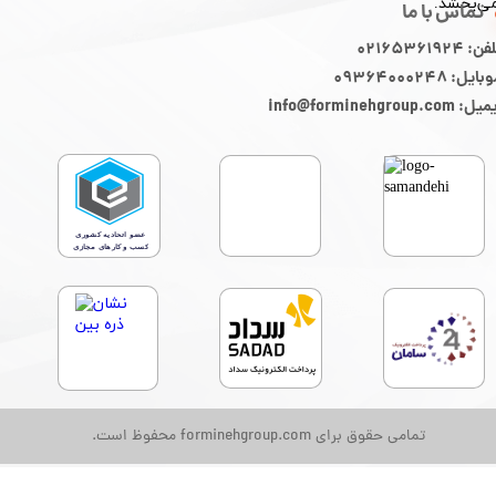
ی‌بخشد.
تماس با ما
ن: 02165361924
ایل: 09364000248
: info@forminehgroup.com
تمامی حقوق برای forminehgroup.com محفوظ است.