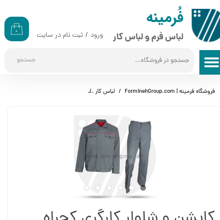
​​فُرمینه
حساب کاربری من
۰
ورود
/
ثبت نام در سایت
لباس فرم و لباس کار
تغییر گذر واژه
جستجو
سفارشات
خروج از حساب کاربری
فروشگاه فرمینه | ForminehGroup.com
لباس کار
کاپشن و شلوار کارگری کجراه (طوسی)
کاپشن و شلوار کارگری کجراه