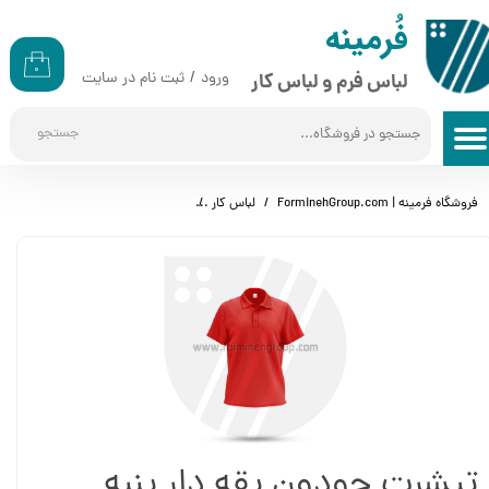
​​فُرمینه
حساب کاربری من
۰
ورود
/
ثبت نام در سایت
لباس فرم و لباس کار
تغییر گذر واژه
جستجو
سفارشات
خروج از حساب کاربری
فروشگاه فرمینه | ForminehGroup.com
لباس کار
تیشرت جودون یقه دار پنبه (پولوشر
تیشرت جودون یقه دار پنبه